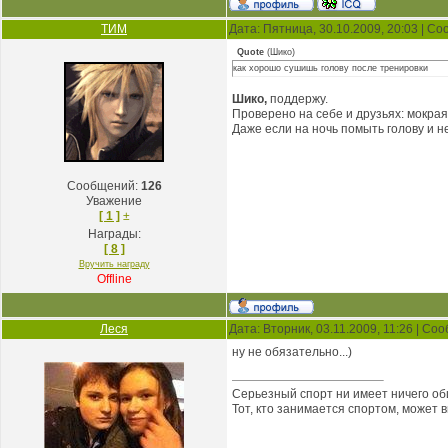
ТИМ
Дата: Пятница, 30.10.2009, 20:03 | С
Quote
(
Шико
)
как хорошо сушишь голову после тренировки
Шико,
поддержу.
Проверено на себе и друзьях: мокрая
Даже если на ночь помыть голову и 
Сообщений:
126
Уважение
[ 1 ]
±
Награды:
[ 8 ]
Вручить награду
Offline
Леся
Дата: Вторник, 03.11.2009, 11:26 | С
ну не обязательно...)
Серьезный спорт ни имеет ничего об
Тот, кто занимается спортом, может 