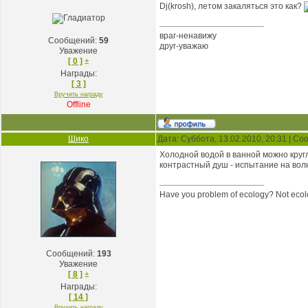
Dj(krosh), летом закаляться это как?
враг-ненавижу
Сообщений:
59
друг-уважаю
Уважение
[ 0 ]
±
Награды:
[ 3 ]
Вручить награду
Offline
Шико
Дата: Суббота, 13.02.2010, 20:31 | С
Холодной водой в ванной можно кругл
контрастный душ - испытание на во
Have you problem of ecology? Not ecolo
Сообщений:
193
Уважение
[ 8 ]
±
Награды:
[ 14 ]
Вручить награду