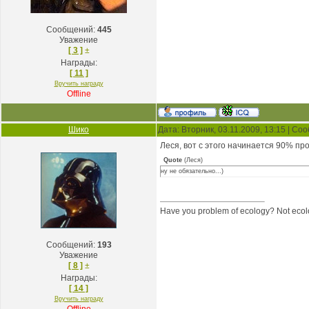
Сообщений:
445
Уважение
[ 3 ]
±
Награды:
[ 11 ]
Вручить награду
Offline
Шико
Дата: Вторник, 03.11.2009, 13:15 | С
Леся, вот с этого начинается 90% п
Quote
(
Леся
)
ну не обязательно...)
Have you problem of ecology? Not ecolo
Сообщений:
193
Уважение
[ 8 ]
±
Награды:
[ 14 ]
Вручить награду