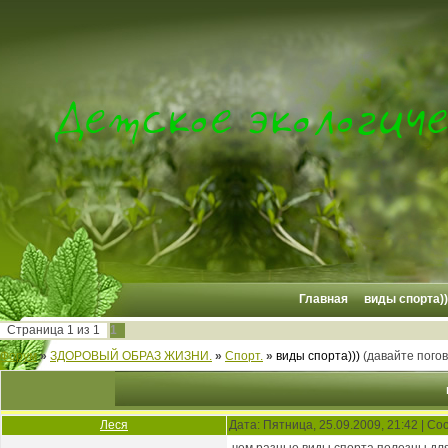
Главная
виды спорта))
Страница
1
из
1
1
Форум
»
ЗДОРОВЫЙ ОБРАЗ ЖИЗНИ.
»
Спорт.
»
виды спорта)))
(давайте погов
Леся
Дата: Пятница, 25.09.2009, 21:42 | С