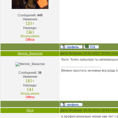
Сообщений:
445
Уважение
[ 3 ]
±
Награды:
[ 11 ]
Вручить награду
Offline
Милли_Ванилли
Дата: Вторник, 16.02.2010, 19:50 | С
Леся, Точно забыла)а ты увлекаешьс
[Можно простить человеку все,когда 
Сообщений:
36
Уважение
[ 0 ]
±
Награды:
[ 4 ]
Вручить награду
Offline
Леся
Дата: Вторник, 16.02.2010, 19:54 | С
я профессионально играю уже лет с в