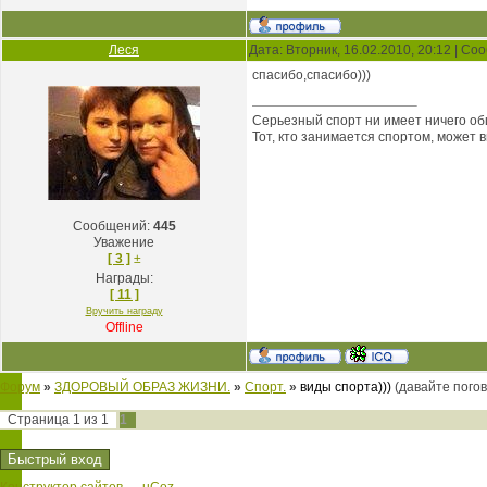
Леся
Дата: Вторник, 16.02.2010, 20:12 | С
спасибо,спасибо)))
Серьезный спорт ни имеет ничего об
Тот, кто занимается спортом, может 
Сообщений:
445
Уважение
[ 3 ]
±
Награды:
[ 11 ]
Вручить награду
Offline
Форум
»
ЗДОРОВЫЙ ОБРАЗ ЖИЗНИ.
»
Спорт.
»
виды спорта)))
(давайте погов
Страница
1
из
1
1