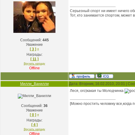
Серьезный спорт ни имеет ничего об
Тот, кто занимается спортом, может 
Сообщений:
445
Уважение
[ 3 ]
±
Награды:
[ 11 ]
Вручить награду
Offline
Милли_Ванилли
Дата: Вторник, 16.02.2010, 20:01 | С
Леся, ого)какая ты Молодчинка
[Можно простить человеку все,когда 
Сообщений:
36
Уважение
[ 0 ]
±
Награды:
[ 4 ]
Вручить награду
Offline