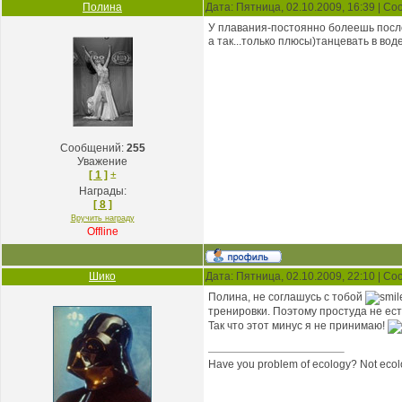
Полина
Дата: Пятница, 02.10.2009, 16:39 | С
У плавания-постоянно болеешь посл
а так...только плюсы)танцевать в во
Сообщений:
255
Уважение
[ 1 ]
±
Награды:
[ 8 ]
Вручить награду
Offline
Шико
Дата: Пятница, 02.10.2009, 22:10 | С
Полина, не соглашусь с тобой
тренировки. Поэтому простуда не ес
Так что этот минус я не принимаю!
Have you problem of ecology? Not ecolo