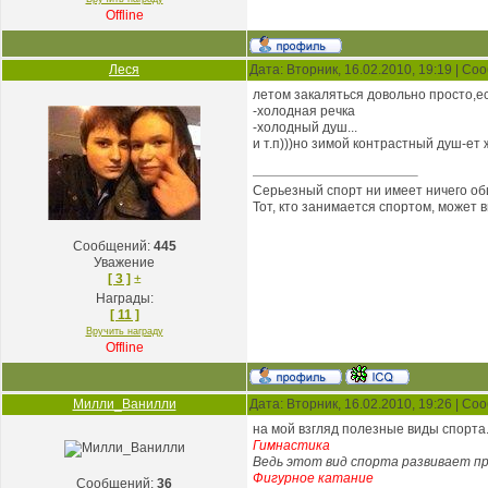
Offline
Леся
Дата: Вторник, 16.02.2010, 19:19 | С
летом закаляться довольно просто,есл
-холодная речка
-холодный душ...
и т.п)))но зимой контрастный душ-ет 
Серьезный спорт ни имеет ничего об
Тот, кто занимается спортом, может 
Сообщений:
445
Уважение
[ 3 ]
±
Награды:
[ 11 ]
Вручить награду
Offline
Милли_Ванилли
Дата: Вторник, 16.02.2010, 19:26 | С
на мой взгляд полезные виды спорта.
Гимнастика
Ведь этот вид спорта развивает пр
Фигурное катание
Сообщений:
36