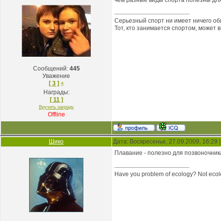
чем разные виды спорта полезны для
Серьезный спорт ни имеет ничего об
Тот, кто занимается спортом, может 
Сообщений:
445
Уважение
[ 3 ]
±
Награды:
[ 11 ]
Вручить награду
Offline
Шико
Дата: Воскресенье, 27.09.2009, 16:29
Плавание - полезно для позвоночник
Have you problem of ecology? Not ecolo