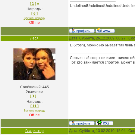
[ 1 ]
±
UndefinedUndefinedUndefinedUndefin
Награды:
[ 6 ]
Вручить награду
Offline
Леся
Дата: Суббота, 26.12.2009, 00:27 | С
Dj(krosh), Можно)но бывает так лень 
Серьезный спорт ни имеет ничего об
Тот, кто занимается спортом, может 
Сообщений:
445
Уважение
[ 3 ]
±
Награды:
[ 11 ]
Вручить награду
Offline
Гладиатор
Дата: Суббота, 13.02.2010, 15:04 | С