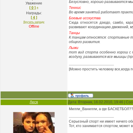
Безусловно, хоро­шо развиваются мыш
Уважение
[ 0 ]
±
Теннис
Во время занятий работают практич
Награды:
[ 4 ]
Боевые исскуства
Вручить награду
Сюда относятся дзюдо, самбо, кара
Offline
развивают ко­ординацию движений, му
Танцы
К танцам относятся: спортивные та
общего развития.
Лыжи
тот вид спорта особенно хо­рош с 
воздуху, развиваются все мышцы (пре
[Можно простить человеку все,когда 
Леся
Дата: Вторник, 16.02.2010, 19:46 | С
Милли_Ванилли, а где БАСКЕТБОЛ?
Серьезный спорт ни имеет ничего об
Тот, кто занимается спортом, может 