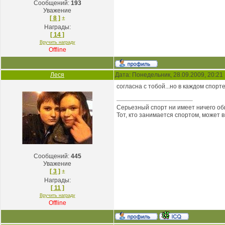
Сообщений:
193
Уважение
[ 8 ]
±
Награды:
[ 14 ]
Вручить награду
Offline
Леся
Дата: Понедельник, 28.09.2009, 20:2
согласна с тобой...но в каждом спорт
Серьезный спорт ни имеет ничего об
Тот, кто занимается спортом, может 
Сообщений:
445
Уважение
[ 3 ]
±
Награды:
[ 11 ]
Вручить награду
Offline