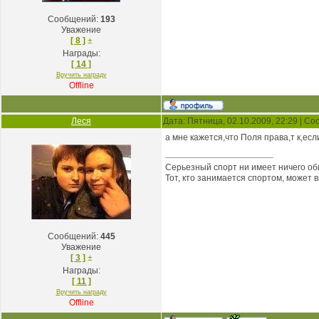
Сообщений:
193
Уважение
[ 8 ]
±
Награды:
[ 14 ]
Вручить награду
Offline
Леся
Дата: Пятница, 02.10.2009, 22:29 | С
а мне кажется,что Поля права,т к,есл
Серьезный спорт ни имеет ничего об
Тот, кто занимается спортом, может 
Сообщений:
445
Уважение
[ 3 ]
±
Награды:
[ 11 ]
Вручить награду
Offline