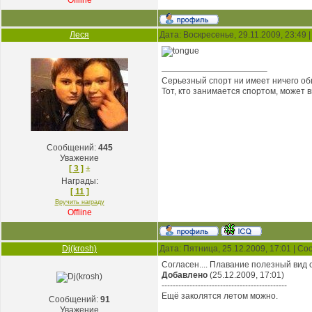
Offline
Леся
Дата: Воскресенье, 29.11.2009, 23:49
Серьезный спорт ни имеет ничего об
Тот, кто занимается спортом, может 
Сообщений:
445
Уважение
[ 3 ]
±
Награды:
[ 11 ]
Вручить награду
Offline
Dj(krosh)
Дата: Пятница, 25.12.2009, 17:01 | С
Согласен.... Плавание полезный вид 
Добавлено
(25.12.2009, 17:01)
---------------------------------------------
Ещё заколятся летом можно.
Сообщений:
91
Уважение