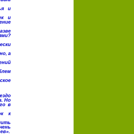
ья и
ек и
ение
азве
ями?
ески
о, а
ений
блем
ское
ездо
. Но
го в
ок к
дить
чень
ев».