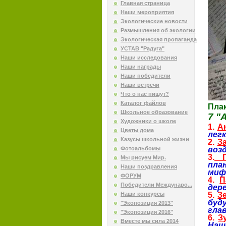
Главная страница
Наши мероприятия
Экологические новости
Размышления об экологии
Экологическая пропаганда
УСТАВ "Радуга"
Наши исследования
Наши награды
Наши победители
Наши встречи
Что о нас пишут?
Каталог файлов
Пла
Школьное образование
7 "
Художники о школе
1.
А
Цветы дома
лег
Казусы школьной жизни
2.
З
Фотоальбомы
воз
3.
Гр
Мы рисуем Мир.
пла
Наши поздравления
миф
ФОРУМ
4.
П
Победители Междунаро...
дер
Наши конкурсы
5.
З
буд
"Экопозиция 2013"
гла
"Экопозиция 2016"
6.
З
Вместе мы сила 2014
Наш