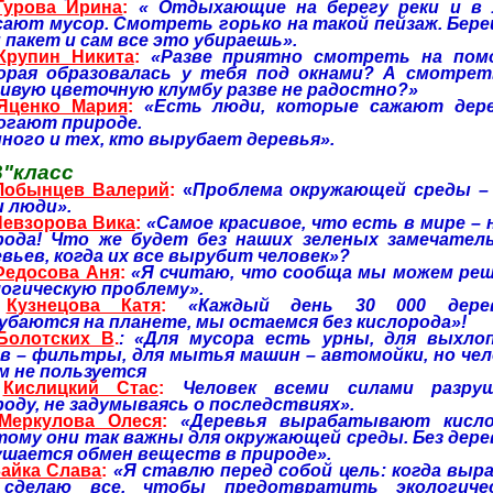
Гурова Ирина
:
« Отдыхающие на берегу реки и в 
сают мусор. Смотреть горько на такой пейзаж. Бере
 пакет и сам все это убираешь».
Крупин Никита
:
«Разве приятно смотреть на помо
орая образовалась у тебя под окнами? А смотрет
сивую цветочную клумбу разве не радостно?»
Яценко Мария
:
«Есть люди, которые сажают дере
огают природе.
ного и тех, кто вырубает деревья».
В"класс
Лобынцев Валерий
:
«
Проблема окружающей среды –
и люди».
Невзорова Вика
:
«Самое красивое, что есть в мире – 
рода! Что же будет без наших зеленых замечател
вьев, когда их все вырубит человек»?
Федосова Аня
:
«Я считаю, что сообща мы можем ре
логическую проблему».
.
Кузнецова Катя
:
«Каждый день 30 000 дере
убаются на планете, мы остаемся без кислорода»!
Болотских В
.
: «Для мусора есть урны, для выхло
ов – фильтры, для мытья машин – автомойки, но чел
м не пользуется
.
Кислицкий Стас
:
Человек всеми силами разру
оду, не задумываясь о последствиях».
Меркулова Олеся
:
«Деревья вырабатывают кисло
тому они так важны для окружающей среды. Без дере
ушается обмен веществ в природе».
Зайка Слава
:
«Я ставлю перед собой цель: когда выра
сделаю все, чтобы предотвратить экологиче