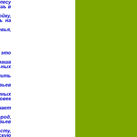
лесу
шь в
йку,
ь на
вья,
 это
наша
ьных
шить
вьев
пных
овек
шает
род,
вьев
сту,
скую