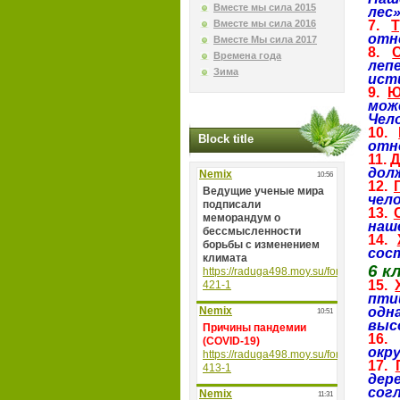
Вместе мы сила 2015
лес»
Вместе мы сила 2016
7.
отн
Вместе Мы сила 2017
8.
Времена года
леп
Зима
ист
9.
Ю
мож
Чел
10.
Block title
отн
11.
Д
дол
12.
чело
13.
наш
14.
сос
6 к
15.
пти
одн
высо
16
окр
17.
дер
согл