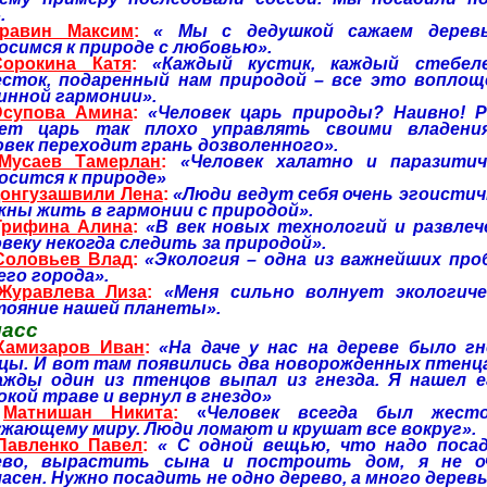
.
Травин Максим
:
« Мы с дедушкой сажаем дерев
осимся к природе с любовью».
Сорокина Катя
:
«Каждый кустик, каждый стебел
есток, подаренный нам природой – все это воплощ
инной гармонии».
супова Амина
:
«Человек царь природы? Наивно! Р
ет царь так плохо управлять своими владени
овек переходит грань дозволенного».
Мусаев Тамерлан
:
«Человек халатно и паразитич
осится к природе»
онгузашвили Лена
:
«Люди ведут себя очень эгоистичн
жны жить в гармонии с природой».
Грифина Алина
:
«В век новых технологий и развлеч
веку некогда следить за природой».
Соловьев Влад
:
«Экология – одна из важнейших про
его города».
Журавлева Лиза
:
«Меня сильно волнует экологиче
тояние нашей планеты».
ласс
Хамизаров Иван
:
«На даче у нас на дереве было гн
цы. И вот там появились два новорожденных птенца
ажды один из птенцов выпал из гнезда. Я нашел е
кой траве и вернул в гнездо»
.
Матнишан Никита
:
«
Человек всегда был жест
ужающему миру. Люди ломают и крушат все вокруг».
Павленко Павел
:
« С одной вещью, что надо поса
ево, вырастить сына и построить дом, я не о
асен. Нужно посадить не одно дерево, а много деревь