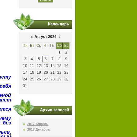
Календарь
«
Август 2026
»
Пн
Вт
Ср
Чт
Пт
Сб
Вс
1
2
3
4
5
6
7
8
9
10
11
12
13
14
15
16
17
18
19
20
21
22
23
нету
24
25
26
27
28
29
30
себя
31
еной
анет
ется
Архив записей
нему
 без
2017 Апрель
2017 Декабрь
ьев.
овый