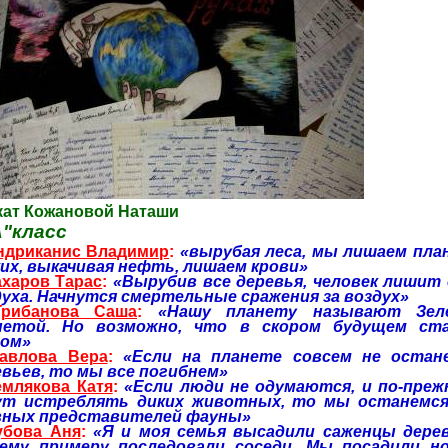
кат Кожановой Наташи
А"класс
ндриканис Владимир
:
«вырубая леса, мы лишаем пла
ких, выкачивая нефть, лишаем крови»
ахаров Тарас
:
«Вырубив все деревья, человек лишит 
духа. Начнутся смертельные сражения за воздух»
ибанова Саша
:
«Нашу планету называют Зел
нетой. Но возможно, что в скором будущем ст
ом»
авлова Вера
:
«Если на планете совсем не остан
евьев, то мы все погибнем»
емлякова Катя
:
«Если люди не одумаются, и по-преж
ут истреблять диких животных, то мы останемся
вных представителей фауны»
убова Аня
:
«Я и моя семья высадили саженцы дерев
ему примеру последовали соседи. Мы посадили н