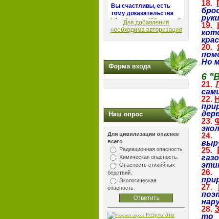
18.
бро
руки
Для добавления
19.
необходима авторизация
кот
кра
20.
пом
Но м
Форма входа
6 "
21.
сам
22.
при
дере
Наш опрос
23.
эко
Для цивилизации опаснее
24
всего
выр
Радиационная опасность.
25.
газ
Химическая опасность.
эти
Опасность стихийных
26
бедствий.
прир
Экологическая
27.
опасность.
поэ
нар
28.
Результаты
то 