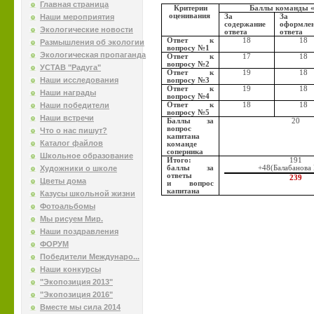
Главная страница
Критерии
Баллы команды 
оценивания
Наши мероприятия
За
За
содержание
оформле
Экологические новости
ответа
ответа
Ответ к
18
18
Размышления об экологии
вопросу №1
Экологическая пропаганда
Ответ к
17
18
вопросу №2
УСТАВ "Радуга"
Ответ к
19
18
Наши исследования
вопросу №3
Ответ к
19
18
Наши награды
вопросу №4
Наши победители
Ответ к
18
18
вопросу №5
Наши встречи
Баллы за
20
вопрос
Что о нас пишут?
капитана
Каталог файлов
команде
соперника
Школьное образование
Итого:
191
Художники о школе
баллы за
+48
(Балабанова
ответы
239
Цветы дома
и вопрос
капитана
Казусы школьной жизни
Фотоальбомы
Мы рисуем Мир.
Наши поздравления
ФОРУМ
Победители Междунаро...
Наши конкурсы
"Экопозиция 2013"
"Экопозиция 2016"
Вместе мы сила 2014