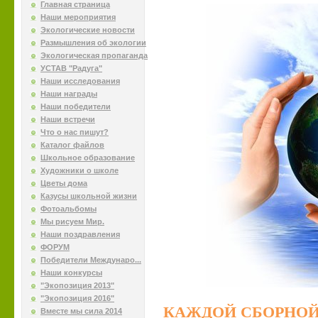
Главная страница
Наши мероприятия
Экологические новости
Размышления об экологии
Экологическая пропаганда
УСТАВ "Радуга"
Наши исследования
Наши награды
Наши победители
Наши встречи
Что о нас пишут?
Каталог файлов
Школьное образование
Художники о школе
Цветы дома
Казусы школьной жизни
Фотоальбомы
Мы рисуем Мир.
Наши поздравления
ФОРУМ
Победители Междунаро...
Наши конкурсы
"Экопозиция 2013"
"Экопозиция 2016"
КАЖДОЙ СБОРНОЙ
Вместе мы сила 2014