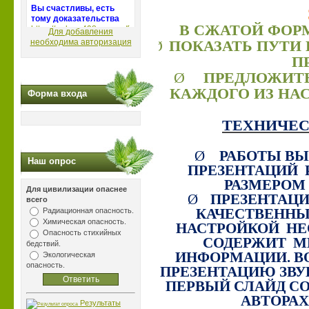
Ø
В СЖАТОЙ ФОР
Для добавления
необходима авторизация
Ø
ПОКАЗАТЬ ПУТИ
П
Ø
ПРЕДЛОЖИТ
КАЖДОГО ИЗ НА
Форма входа
ТЕХНИЧЕС
Ø
РАБОТЫ ВЫ
Наш опрос
ПРЕЗЕНТАЦИЙ
РАЗМЕРОМ 
Для цивилизации опаснее
Ø
ПРЕЗЕНТАЦ
всего
Радиационная опасность.
КАЧЕСТВЕННЫ
Химическая опасность.
НАСТРОЙКОЙ
НЕ
Опасность стихийных
СОДЕРЖИТ
М
бедствий.
ИНФОРМАЦИИ. 
Экологическая
опасность.
ПРЕЗЕНТАЦИЮ ЗВУ
Ø
ПЕРВЫЙ СЛАЙД С
АВТОРАХ
Результаты