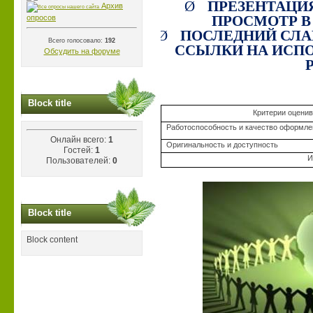
Ø
ПРЕЗЕНТАЦИ
Архив
опросов
ПРОСМОТР В
Ø
ПОСЛЕДНИЙ СЛА
Всего голосовало:
192
ССЫЛКИ НА ИСПО
Обсудить на форуме
Block title
Критерии оцени
Работоспособность и качество оформле
Онлайн всего:
1
Оригинальность и доступность
Гостей:
1
И
Пользователей:
0
Block title
Block content