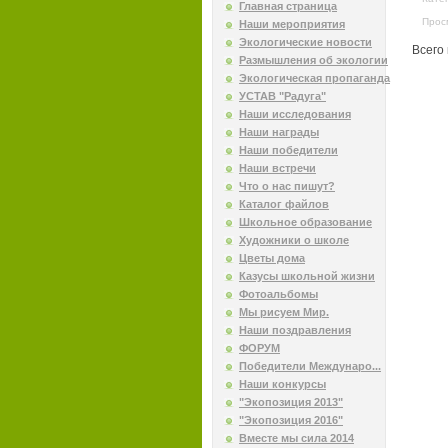
Главная страница
Прос
Наши мероприятия
Экологические новости
Всего
Размышления об экологии
Экологическая пропаганда
УСТАВ "Радуга"
Наши исследования
Наши награды
Наши победители
Наши встречи
Что о нас пишут?
Каталог файлов
Школьное образование
Художники о школе
Цветы дома
Казусы школьной жизни
Фотоальбомы
Мы рисуем Мир.
Наши поздравления
ФОРУМ
Победители Междунаро...
Наши конкурсы
"Экопозиция 2013"
"Экопозиция 2016"
Вместе мы сила 2014