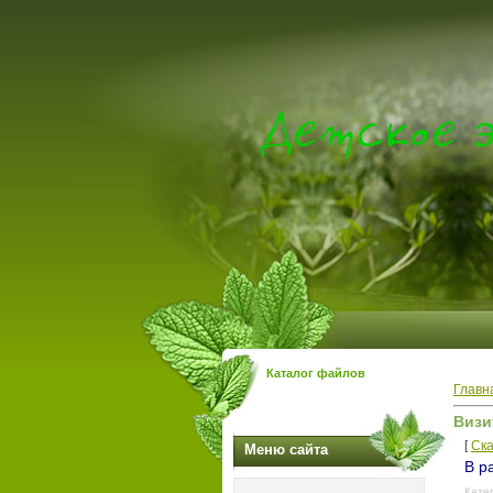
Каталог файлов
Главн
Визи
[
Ска
Меню сайта
В р
Кате