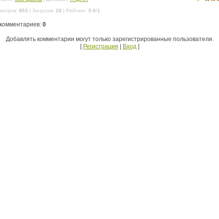
мотров
:
853
|
Загрузок
:
28
|
Рейтинг
:
5.0
/
1
 комментариев
:
0
Добавлять комментарии могут только зарегистрированные пользователи.
[
Регистрация
|
Вход
]