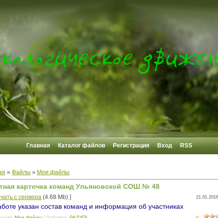
Главная
Каталог файлов
Регистрация
Вход
RSS
ая
»
Файлы
»
Мои файлы
тная карточка команд Ульяновской СОШ № 48
чать с сервера
(4.68 Mb) ]
21.01.2016
аботе указан состав команд и информация об участниках
гория
:
Мои файлы
|
Добавил
:
РАДУГА