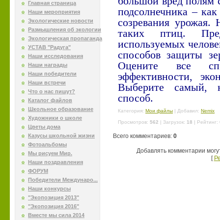
большой вред полям 
Главная страница
подсолнечника – как 
Наши мероприятия
созревания урожая.
Экологические новости
Размышления об экологии
таких птиц. Пр
Экологическая пропаганда
используемых челов
УСТАВ "Радуга"
способов защиты зе
Наши исследования
Оцените все сп
Наши награды
Наши победители
эффективности, эко
Наши встречи
Выберите самый, 
Что о нас пишут?
способ.
Каталог файлов
Школьное образование
Категория
:
Мои файлы
|
Добавил
:
Nemix
Художники о школе
Просмотров
:
562
|
Загрузок
:
18
|
Рейтинг
:
Цветы дома
Казусы школьной жизни
Всего комментариев
:
0
Фотоальбомы
Добавлять комментарии могу
Мы рисуем Мир.
[
Р
Наши поздравления
ФОРУМ
Победители Междунаро...
Наши конкурсы
"Экопозиция 2013"
"Экопозиция 2016"
Вместе мы сила 2014