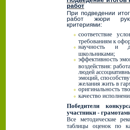
работ
При подведении итог
работ жюри руко
критериями:
соответствие усл
требованиям к офо
научность и д
школьниками;
эффективность эмо
воздействия: работ
людей ассоциативн
эмоций, способств
желания жить в гар
оригинальность тво
качество исполнени
Победители конкурс
участники - грамотам
Все методические рек
таблицы оценок по к