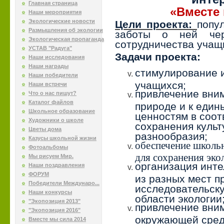
Главная страница
«Вместе 
Наши мероприятия
Экологические новости
Цели проекта:
попу
Размышления об экологии
заботы о ней чер
Экологическая пропаганда
сотрудничества учащ
УСТАВ "Радуга"
Задачи проекта:
Наши исследования
Наши награды
стимулирование 
Наши победители
учащихся;
Наши встречи
привлечение вним
Что о нас пишут?
Каталог файлов
природе и к еди
Школьное образование
ценностям в соот
Художники о школе
сохранения культ
Цветы дома
разнообразия;
Казусы школьной жизни
обеспечение школь
Фотоальбомы
для сохранения эко
Мы рисуем Мир.
организация инте
Наши поздравления
ФОРУМ
из разных мест п
Победители Междунаро...
исследовательску
Наши конкурсы
области экологии
"Экопозиция 2013"
привлечение вни
"Экопозиция 2016"
окружающей сред
Вместе мы сила 2014