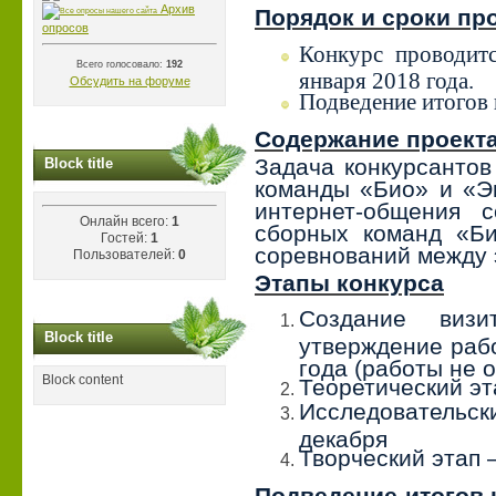
Архив
Порядок и сроки пр
опросов
Конкурс проводит
Всего голосовало:
192
января 2018 года.
Обсудить на форуме
Подведение итогов 
Содержание проект
Задача конкурсантов
Block title
команды «Био» и «Э
интернет-общения с
Онлайн всего:
1
сборных команд «Би
Гостей:
1
соревнований между 
Пользователей:
0
Этапы конкурса
Создание виз
Block title
утверждение рабо
года (работы не 
Block content
Теоретический эт
Исследовательск
декабря
Творческий этап –
Подведение итогов 