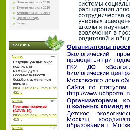
системы социаль
Вместе мы сила 2015
Вместе мы сила 2016
расширения дело
Вместе Мы сила 2017
сотрудничества 
Времена года
учебных заведен
Зима
школы и научных 
вовлечения в пр
родителей и общ
Block title
Организаторы проек
Э
кологический пр
проводится при подд
ГКУ ДО «Волгогр
биологический центр
Московского дома об
Сайта со статусо
(http://www.uchportal.r
Организаторами к
школьных команд я
Детское экологиче
Москвы, координа
образования г. Моск