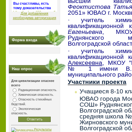
высшей квалиф
Феоктистова Татья
2051» ЮВАО г. Москв
Для добавления
необходима авторизация
· учитель хим
квалификационной 
Евгеньевна
, МКОУ
Руднянского м
Форма входа
Волгоградской област
· учитель хим
квалификационной 
Алексеевна,
МКОУ "К
№ 1 имени В. В
Наш опрос
муниципального райо
Участники проекта
Для цивилизации опаснее
всего
Учащиеся 8-10 к
Радиационная опасность.
Химическая опасность.
ЮВАО города Мо
Опасность стихийных
СОШ» Руднянског
бедствий.
Экологическая
Волгоградской об
опасность.
средняя школа № 
Жирновского мун
Волгоградской об
Результаты