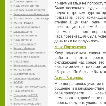
Главная страница
придумывать,а не попросту т
Наши мероприятия
Было несколько неудач по 
Экологические новости
видео в третьем туре,кото
Размышления об экологии
подставив свою команду,з
Экологическая пропаганда
стыдно...Ещё был один 
УСТАВ "Радуга"
презентацию,т.к время было 
Наши исследования
не мог,я в пол первого
Наши награды
Наши победители
часа,презентация была усп
Наши встречи
день так и не получилось.
Что о нас пишут?
Макс Пархоменко
Каталог файлов
Хочу поделиться своим м
Школьное образование
Художники о школе
работать в этом проекте
Цветы дома
окружающей нас среде, это 
Казусы школьной жизни
познакомился с новыми м
Фотоальбомы
общаться. По больше бы так
Мы рисуем Мир.
Алина Закирова
Наши поздравления
ФОРУМ
Мне понравилось участие в 
Победители Междунаро...
общение и взаимодействие 
Наши конкурсы
себя,приобрести но
"Экопозиция 2013"
немаловажно,приобрести но
"Экопозиция 2016"
проекта получить удовольств
Вместе мы сила 2014