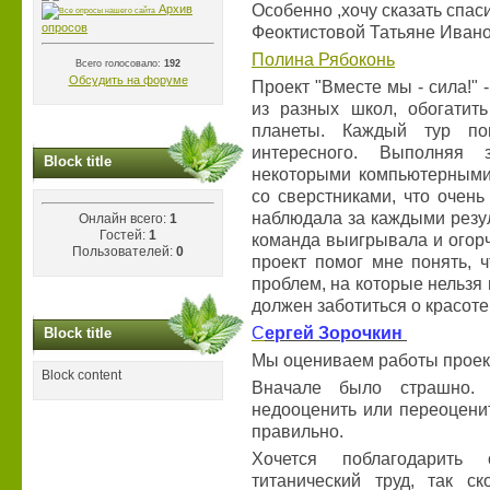
Особенно ,хочу сказать спас
Архив
опросов
Феоктистовой Татьяне Ивано
Полина Рябоконь
Всего голосовало:
192
Обсудить на форуме
Проект "Вместе мы - сила!" 
из разных школ, обогатит
планеты. Каждый тур по
интересного. Выполняя 
Block title
некоторыми компьютерными
со сверстниками, что очен
наблюдала за каждыми резул
Онлайн всего:
1
Гостей:
1
команда выигрывала и огорча
Пользователей:
0
проект помог мне понять, 
проблем, на которые нельзя
должен заботиться о красоте
C
ергей Зорочкин
Block title
Мы оцениваем работы проект
Block content
Вначале было страшно. С
недооценить или переоценит
правильно.
Хочется поблагодарить 
титанический труд, так с