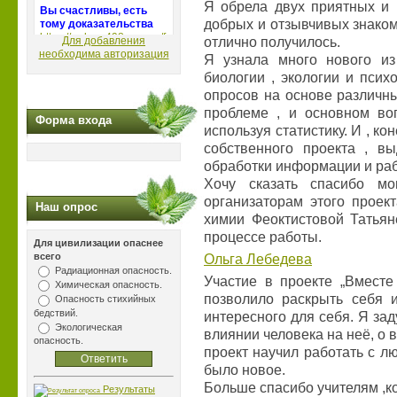
Я обрела двух приятных и 
добрых и отзывчивых знаком
Для добавления
отлично получилось.
необходима авторизация
Я узнала много нового из
биологии , экологии и псих
опросов на основе различн
проблеме , и основном воп
Форма входа
используя статистику. И , ко
собственного проекта , вы
обработки информации и раб
Хочу сказать спасибо м
организаторам этого проек
Наш опрос
химии Феоктистовой Татьян
процессе работы.
Для цивилизации опаснее
всего
Ольга Лебедева
Радиационная опасность.
Участие в проекте „Вместе
Химическая опасность.
позволило раскрыть себя 
Опасность стихийных
бедствий.
интересного для себя. Я за
Экологическая
влиянии человека на неё, о 
опасность.
проект научил работать с л
было новое.
Больше спасибо учителям ,
Результаты