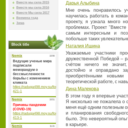
Вместе мы сила 2015
Дарья Алыбина
Вместе мы сила 2016
Мне очень понравилось у
Вместе Мы сила 2017
научилась работать в кома
Времена года
проекту, я узнала много 
Зима
проблемах. Проект "Вместе
самым интересным и позн
побольше таких увлекательн
Block title
Наталия Ишина
Уважаемые участники про
дружественной Победой – ра
счётом ничего не значит
достойно и оправдано за
приобретёнными новыми 
теоретической работе, с нав
Дина Малекова
В этом году я впервые учас
Я нисколько не пожалела о с
меня ещё одним полезным оп
и планирования свободного
было. Это невероятный опыт 
в карьере.