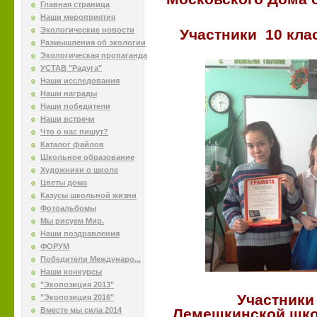
Главная страница
Наши мероприятия
Экологические новости
Участники 10 кла
Размышления об экологии
Экологическая пропаганда
УСТАВ "Радуга"
Наши исследования
Наши награды
Наши победители
Наши встречи
Что о нас пишут?
Каталог файлов
Школьное образование
Художники о школе
Цветы дома
Казусы школьной жизни
Фотоальбомы
Мы рисуем Мир.
Наши поздравления
ФОРУМ
Победители Междунаро...
Наши конкурсы
"Экопозиция 2013"
Участники
"Экопозиция 2016"
Вместе мы сила 2014
Лемешкинской шко