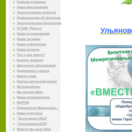
Главная страница
Наши мероприятия
Экологические новости
Размышления об экологии
Экологическая пропаганда
УСТАВ "Радуга"
Ульянов
Наши исследования
Наши награды
Наши победители
Наши встречи
Что о нас пишут?
Каталог файлов
Школьное образование
Художники о школе
Цветы дома
Казусы школьной жизни
Фотоальбомы
Мы рисуем Мир.
Наши поздравления
ФОРУМ
Победители Междунаро...
Наши конкурсы
"Экопозиция 2013"
"Экопозиция 2016"
Вместе мы сила 2014